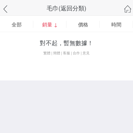
毛巾(返回分類)
全部
銷量 ↓
價格
時間
對不起，暫無數據！
繁體
|
簡體
|
客服
|
合作
|
意見