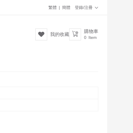
繁體
|
簡體
登錄/注冊

購物車


我的收藏
0
Item