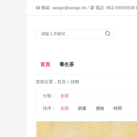
郵箱: seego@seego.hk /
電話: 852-59693508



首頁
養生茶
當前位置：
首頁
> 挂飾
分類：
全部
排序：
全部
銷量
價格
時間