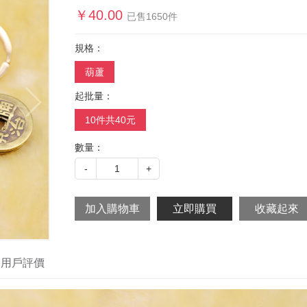
￥
40.00
已售
1650
件
規格：
葫蘆
起批量：
10件共40元
數量：
-
1
+
用戶評價