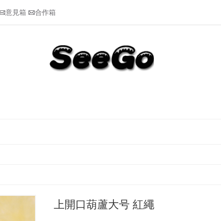
意見箱
合作箱


上開口葫蘆大号 紅繩