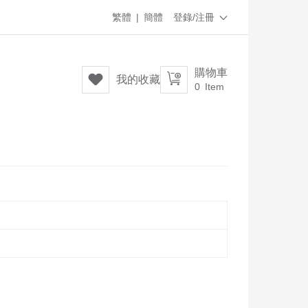
繁體
|
簡體
登錄/注冊

購物車


我的收藏
0
Item