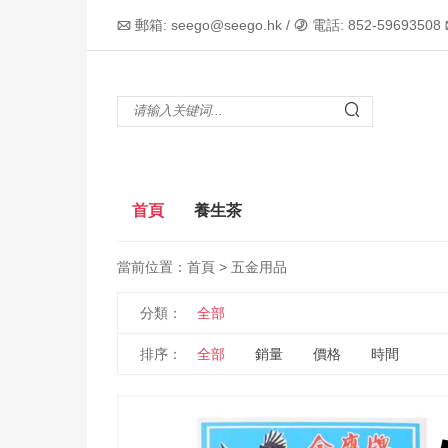
郵箱: seego@seego.hk /
電話: 852-59693508



首頁
養生茶
當前位置：
首頁
> 五金用品
分類：
全部
排序：
全部
銷量
價格
時間