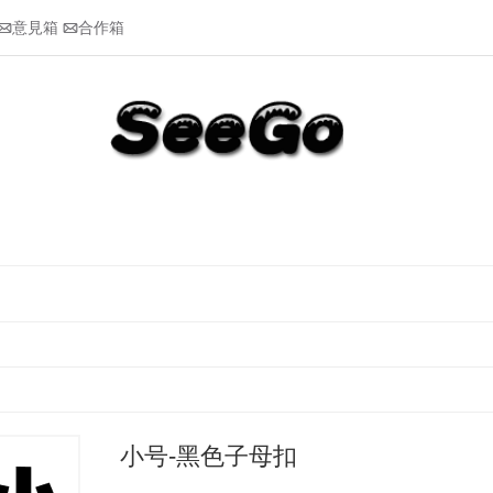
意見箱
合作箱


小号-黑色子母扣