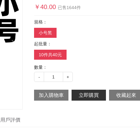
￥
40.00
已售
1644
件
規格：
小号黑
起批量：
10件共40元
數量：
-
1
+
用戶評價