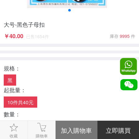
大号-黑色子母扣
￥
40.00
庫存
9995
件
已售
1654
件
規格：
黑
起批量：
10件共40元
數量：
-
1
+
收藏
購物車