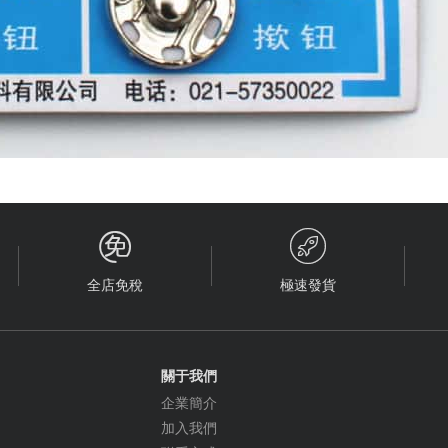


全店免稅
極速發貨
關于我們
企業簡介
加入我們