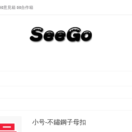
意見箱
合作箱


小号-不鏽鋼子母扣