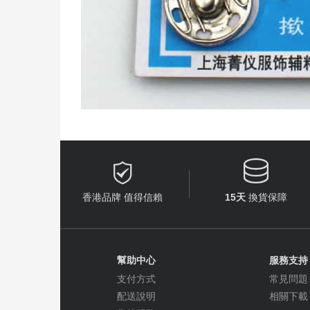


香港品牌 值得信賴
15天
換貨保障
幫助中心
服務支持
支付方式
常見問題
配送說明
相關下載