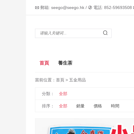
郵箱: seego@seego.hk /
電話: 852-59693508



首頁
養生茶
當前位置：
首頁
> 五金用品
分類：
全部
排序：
全部
銷量
價格
時間