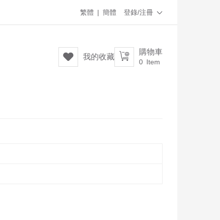
繁體
|
簡體
登錄/注冊

購物車


我的收藏
0
Item