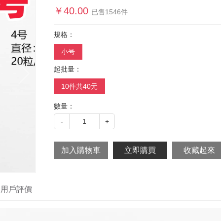
￥
40.00
已售
1546
件
規格：
小号
起批量：
10件共40元
數量：
-
1
+
用戶評價