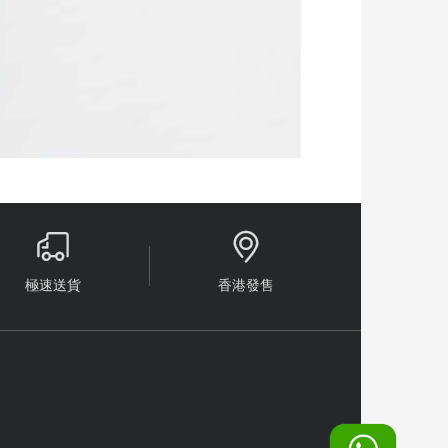


極速送貨
香港發售