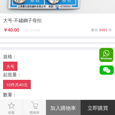
大号-不鏽鋼子母扣
￥
40.00
庫存
9993
件
已售
1216
件
規格：
大号
起批量：
10件共40元
數量：
-
1
+
收藏
購物車