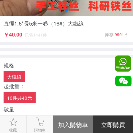
直徑1.6*長5米一卷（16#）大鐵線
￥
40.00
庫存
9991
件
已售
1441
件
規格：
大鐵線
起批量：
10件共40元
數量：
-
1
+
收藏
購物車