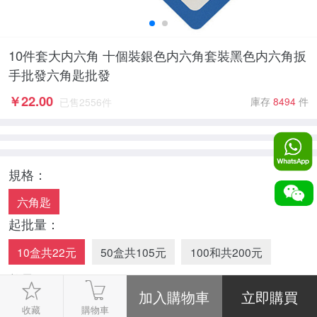
10件套大内六角 十個裝銀色内六角套裝黑色内六角扳
手批發六角匙批發
￥
22.00
庫存
8494
件
已售
2556
件
規格：
六角匙
起批量：
10盒共22元
50盒共105元
100和共200元
數量：
-
1
+
收藏
購物車