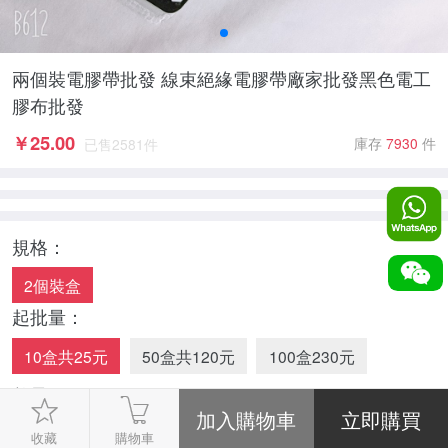
兩個裝電膠帶批發 線束絕緣電膠帶廠家批發黑色電工
膠布批發
￥
25.00
庫存
7930
件
已售
2581
件
規格：
2個裝盒
起批量：
10盒共25元
50盒共120元
100盒230元
數量：
-
1
+
收藏
購物車