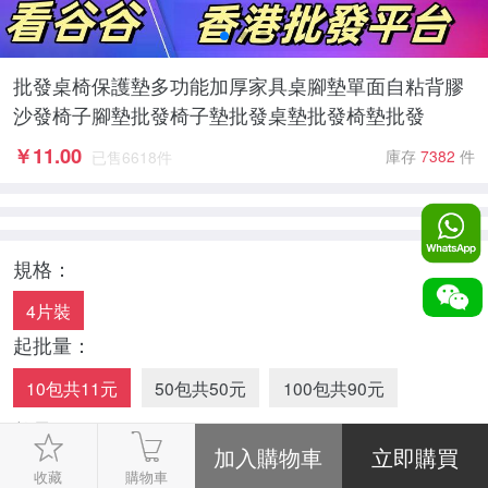
批發桌椅保護墊多功能加厚家具桌腳墊單面自粘背膠
沙發椅子腳墊批發椅子墊批發桌墊批發椅墊批發
￥
11.00
庫存
7382
件
已售
6618
件
規格：
4片裝
起批量：
10包共11元
50包共50元
100包共90元
數量：
-
1
+
收藏
購物車