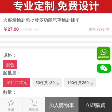
大容量鑰匙包批發多功能汽車鑰匙挂扣
￥
27.00
庫存
7378
件
已售
2614
件
規格：
混色
起批量：
10件共27元
50件共130元
100件共250元
數量：
-
1
+
收藏
購物車