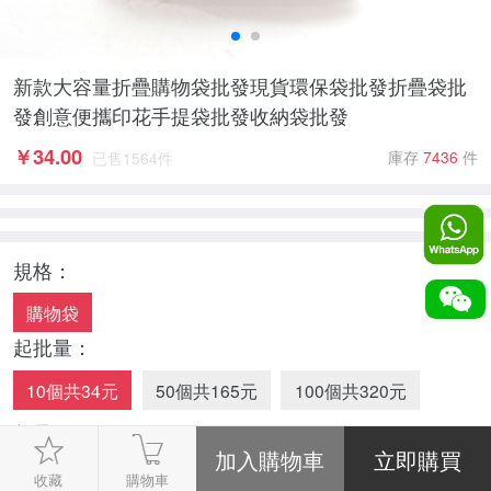
新款大容量折疊購物袋批發現貨環保袋批發折疊袋批
發創意便攜印花手提袋批發收納袋批發
￥
34.00
庫存
7436
件
已售
1564
件
規格：
購物袋
起批量：
10個共34元
50個共165元
100個共320元
數量：
-
1
+
收藏
購物車