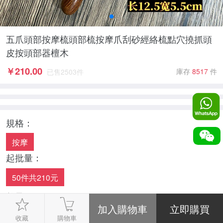
五爪頭部按摩梳頭部梳按摩爪刮砂經絡梳點穴撓抓頭
皮按頭部器檀木
￥
210.00
庫存
8517
件
已售
2503
件
規格：
按摩
起批量：
50件共210元
數量：
-
1
+
收藏
購物車