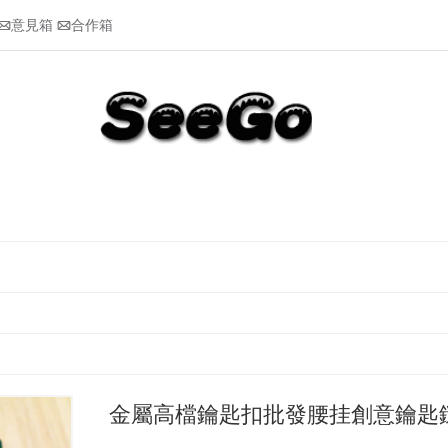
意見箱
合作箱


金屬高檔鑰匙扣批發腰挂創意鑰匙