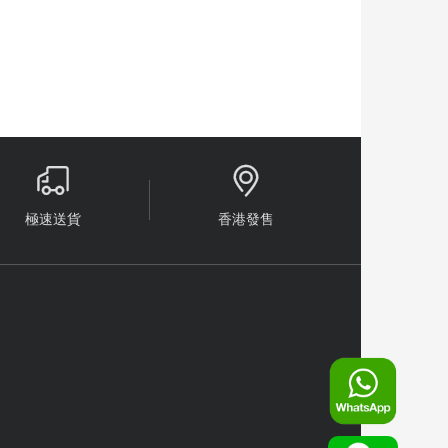


極速送貨
香港發售