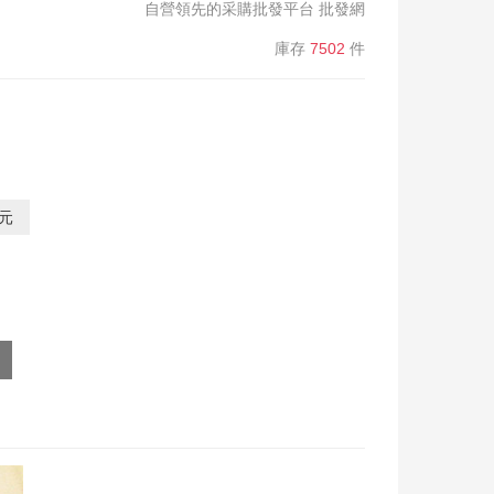
自營領先的采購批發平台 批發網
庫存
7502
件
0元