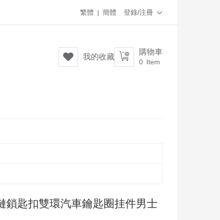
繁體
|
簡體
登錄/注冊

購物車


我的收藏
0
Item
鏈鎖匙扣雙環汽車鑰匙圈挂件男士