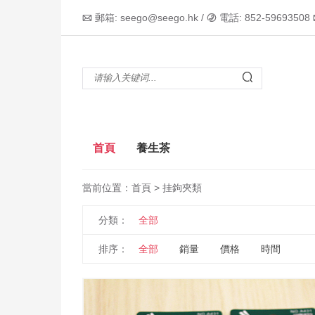
郵箱: seego@seego.hk /
電話: 852-59693508



首頁
養生茶
當前位置：
首頁
> 挂鉤夾類
分類：
全部
排序：
全部
銷量
價格
時間