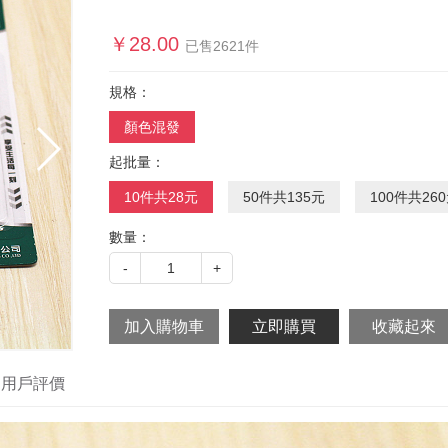
￥
28.00
已售
2621
件
規格：
顏色混發
起批量：
10件共28元
50件共135元
100件共26
數量：
-
1
+
用戶評價