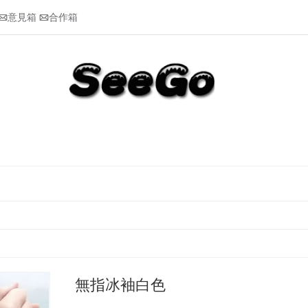
意見箱
合作箱


無指冰袖白色