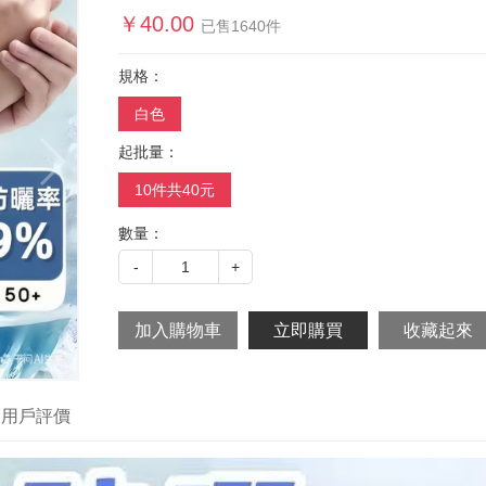
￥
40.00
已售
1640
件
規格：
白色
起批量：
10件共40元
數量：
-
1
+
用戶評價