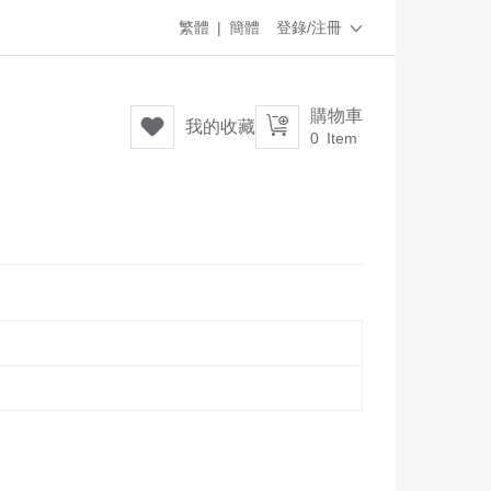
繁體
|
簡體
登錄/注冊

購物車


我的收藏
0
Item