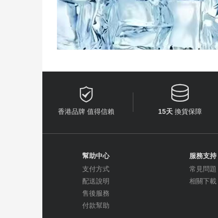


香港品牌 值得信賴
15天
換貨保障
幫助中心
服務支持
支付方式
常見問題
配送說明
相關下載
售後服務
付款幫助