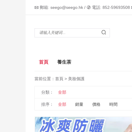
郵箱: seego@seego.hk /
電話: 852-59693508



首頁
養生茶
當前位置：
首頁
> 美妝個護
分類：
全部
排序：
全部
銷量
價格
時間