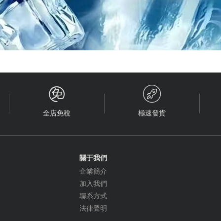


全店免稅
極速發貨
關于我們
企業簡介
加入我們
聯系方式
法律聲明