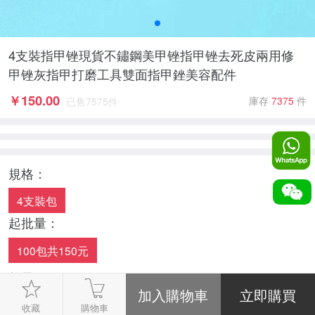
4支裝指甲锉現貨不鏽鋼美甲锉指甲锉去死皮兩用修
甲锉灰指甲打磨工具雙面指甲銼美容配件
￥
150.00
庫存
7375
件
已售
7575
件
規格：
4支裝包
起批量：
100包共150元
數量：
-
1
+
收藏
購物車