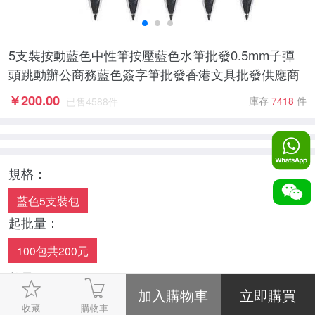
5支裝按動藍色中性筆按壓藍色水筆批發0.5mm子彈
頭跳動辦公商務藍色簽字筆批發香港文具批發供應商
￥
200.00
庫存
7418
件
已售
4588
件
規格：
藍色5支裝包
起批量：
100包共200元
數量：
-
1
+
收藏
購物車