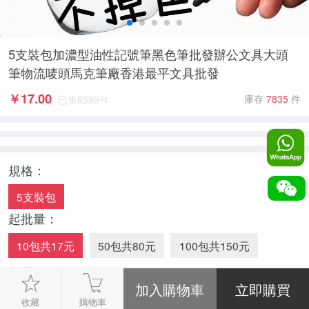
5支裝包加濃型油性記號筆黑色筆批發辦公文具大頭
筆物流唛頭馬克筆廠香港最平文具批發
￥
17.00
庫存
7835
件
已售
8599
件
規格：
5支裝包
起批量：
10包共17元
50包共80元
100包共150元
數量：
-
1
+
收藏
購物車