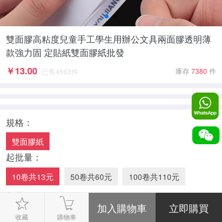
雙面膠高粘度兒童手工學生用辦公文具兩面膠透明薄
款強力固 定貼紙雙面膠紙批發
￥
13.00
庫存
7380
件
已售
4663
件
規格：
雙面膠紙
起批量：
10卷共13元
50卷共60元
100卷共110元
數量：
-
1
+
收藏
購物車