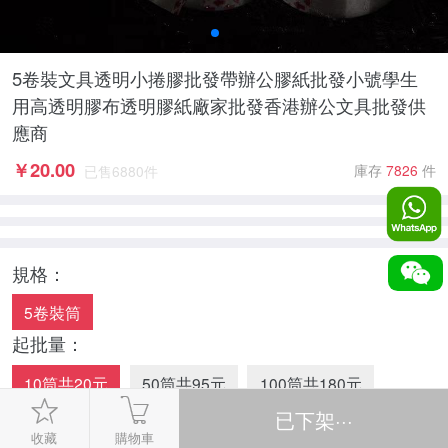
5卷裝文具透明小捲膠批發帶辦公膠紙批發小號學生
用高透明膠布透明膠紙廠家批發香港辦公文具批發供
應商
￥
20.00
庫存
7826
件
已售
6880
件
規格：
5卷裝筒
起批量：
10筒共20元
50筒共95元
100筒共180元
數量：
收藏
購物車