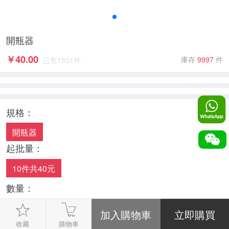
開瓶器
￥
40.00
庫存
9997
件
已售
1551
件
規格：
開瓶器
起批量：
10件共40元
數量：
-
1
+
收藏
購物車