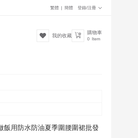
繁體
|
簡體
登錄/注冊

購物車


我的收藏
0
Item
做飯用防水防油夏季圍腰圍裙批發