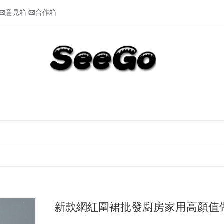
意見箱
合作箱


新款網紅圍裙批發廚房家用高顏值