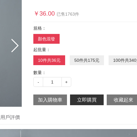
￥
36.00
已售
1763
件
規格：
顏色混發
起批量：
10件共36元
50件共175元
100件共34
數量：
-
1
+
用戶評價