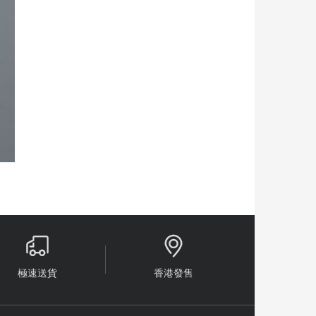


極速送貨
香港發售