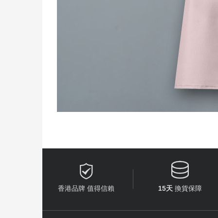


香港品牌 值得信賴
15天
換貨保障