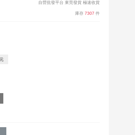
自營批發平台 東莞發貨 極速收貨
庫存
7307
件
0元