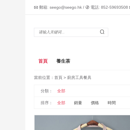
郵箱: seego@seego.hk /
電話: 852-59693508



首頁
養生茶
當前位置：
首頁
> 廚房工具餐具
分類：
全部
排序：
全部
銷量
價格
時間