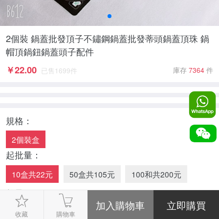
2個裝 鍋蓋批發頂子不鏽鋼鍋蓋批發蒂頭鍋蓋頂珠 鍋
帽頂鍋鈕鍋蓋頭子配件
￥
22.00
庫存
7364
件
已售
1699
件
規格：
2個裝盒
起批量：
10盒共22元
50盒共105元
100和共200元
數量：
-
1
+
收藏
購物車