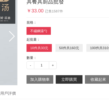
具餐具廚品批發
￥
33.00
已售
1587
件
規格：
不鏽鋼湯勺
起批量：
10件共33元
50件共160元
100件共31
數量：
-
1
+
用戶評價