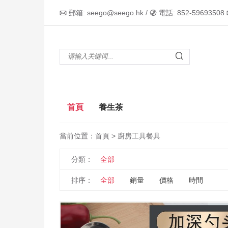
郵箱: seego@seego.hk /
電話: 852-59693508



首頁
養生茶
當前位置：
首頁
> 廚房工具餐具
分類：
全部
排序：
全部
銷量
價格
時間