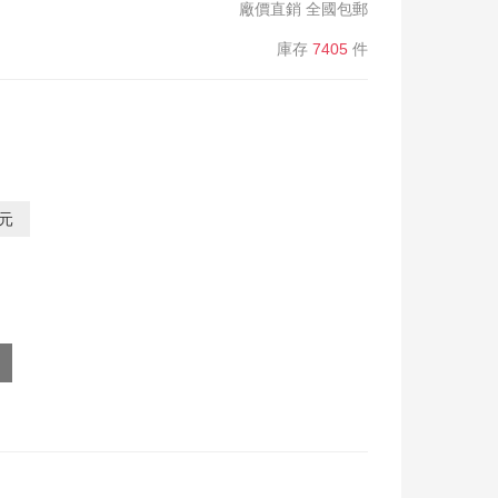
廠價直銷 全國包郵
庫存
7405
件
0元