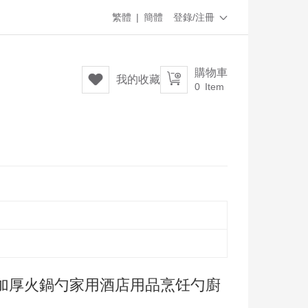
繁體
|
簡體
登錄/注冊

購物車


我的收藏
0
Item
加厚火鍋勺家用酒店用品烹饪勺廚