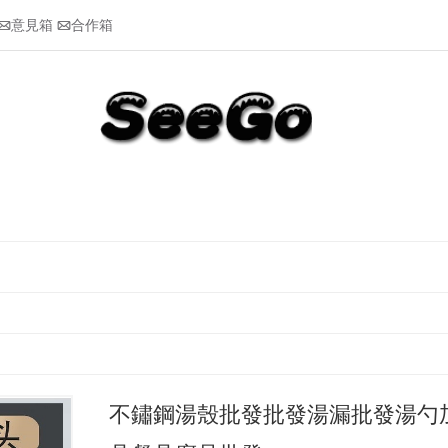
意見箱
合作箱


不鏽鋼湯殼批發批發湯漏批發湯勺