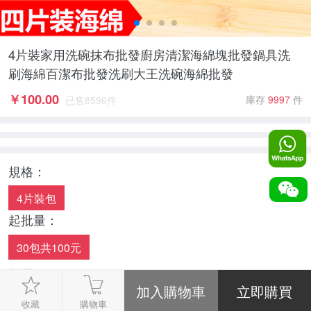
4片裝家用洗碗抹布批發廚房清潔海綿塊批發鍋具洗
刷海綿百潔布批發洗刷大王洗碗海綿批發
￥
100.00
庫存
9997
件
已售
8596
件
規格：
4片裝包
起批量：
30包共100元
數量：
-
1
+
收藏
購物車