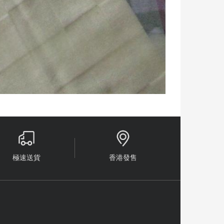


極速送貨
香港發售