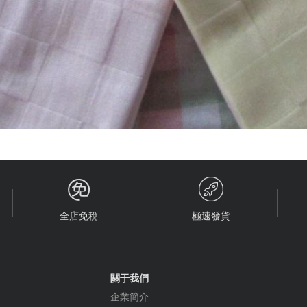


全店免稅
極速發貨
關于我們
企業簡介