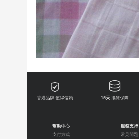


香港品牌 值得信賴
15天
換貨保障
幫助中心
服務支持
支付方式
常見問題