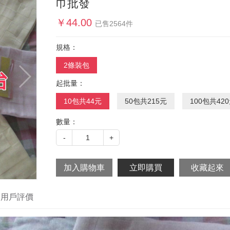
巾批發
￥
44.00
已售
2564
件
規格：
2條裝包
起批量：
10包共44元
50包共215元
100包共42
數量：
-
1
+
用戶評價