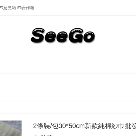
意見箱
合作箱


2條裝/包30*50cm新款純棉紗