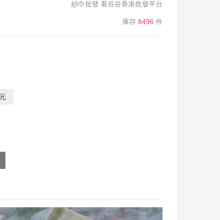
紗巾批發 看谷谷香港批發平台
庫存
8496
件
0元