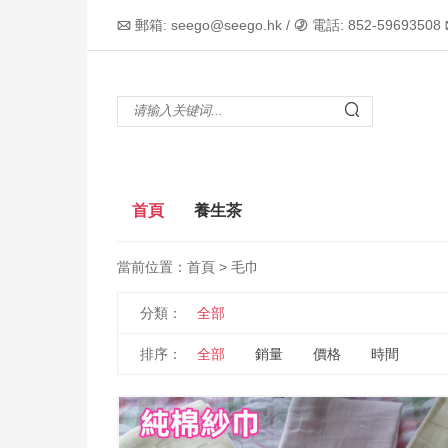
郵箱: seego@seego.hk /
電話: 852-59693508



首頁
養生茶
當前位置：
首頁
> 毛巾
分類：
全部
排序：
全部
銷量
價格
時間