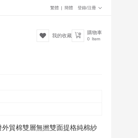
繁體
|
簡體
登錄/注冊

購物車


我的收藏
0
Item
巾批發外貿棉雙層無撚雙面提格純棉紗