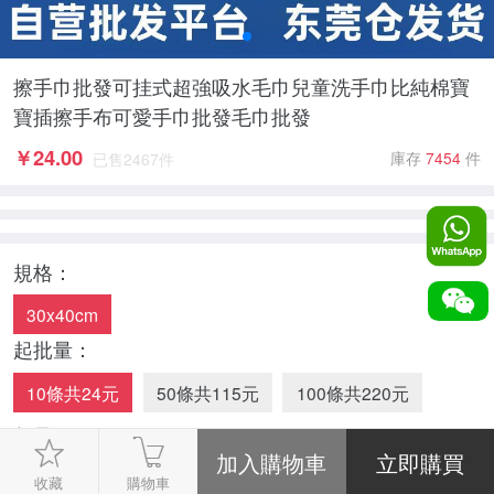
擦手巾批發可挂式超強吸水毛巾兒童洗手巾比純棉寶
寶插擦手布可愛手巾批發毛巾批發
￥
24.00
庫存
7454
件
已售
2467
件
規格：
30x40cm
起批量：
10條共24元
50條共115元
100條共220元
數量：
-
1
+
收藏
購物車