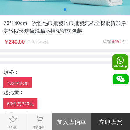
70*140cm一次性毛巾批發浴巾批發純棉全棉批貨加厚
美容院珍珠紋洗臉不掉絮獨立包裝
￥
240.00
庫存
9991
件
已售
1607
件
規格：
70x140cm
起批量：
60件共240元
數量：
-
1
+
收藏
購物車