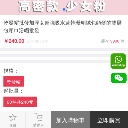
乾發帽批發加厚女超強吸水速幹珊瑚絨包頭髮的雙層
包頭巾浴帽批發
￥
240.00
庫存
9990
件
已售
2637
件
規格：
乾發帽
起批量：
60件共240元
數量：
-
1
+
收藏
購物車