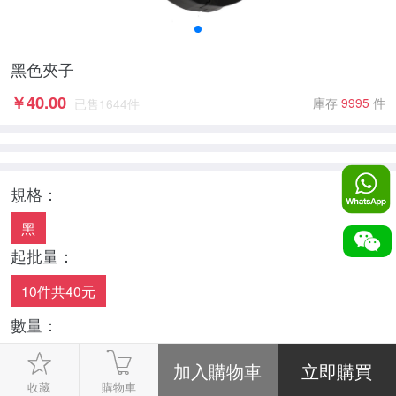
黑色夾子
￥
40.00
庫存
9995
件
已售
1644
件
規格：
黑
起批量：
10件共40元
數量：
-
1
+
收藏
購物車