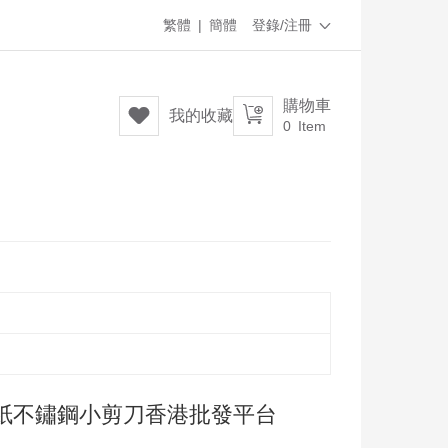
繁體
|
簡體
登錄/注冊

購物車


我的收藏
0
Item
紙不鏽鋼小剪刀香港批發平台