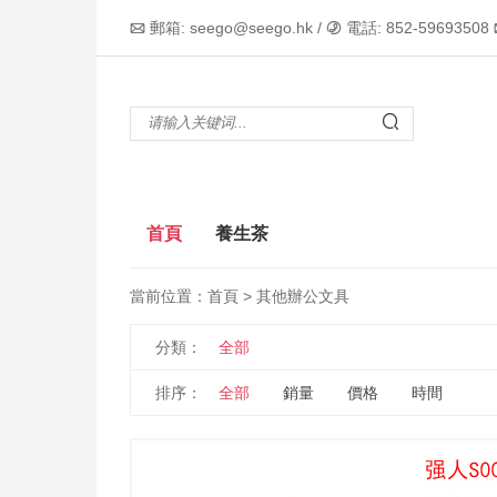
郵箱: seego@seego.hk /
電話: 852-59693508



首頁
養生茶
當前位置：
首頁
> 其他辦公文具
分類：
全部
排序：
全部
銷量
價格
時間