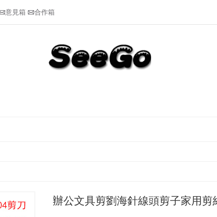
意見箱
合作箱


辦公文具剪劉海針線頭剪子家用剪