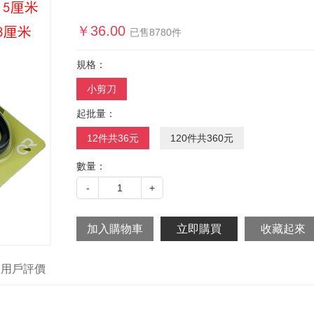
￥
36.00
已售
8780
件
規格：
小剪刀
起批量：
12件共36元
120件共360元
數量：
-
1
+
用戶評價