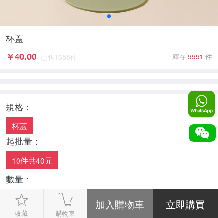
杯蓋
￥
40.00
庫存
9991
件
已售
1658
件
規格：
杯蓋
起批量：
10件共40元
數量：
-
1
+
收藏
購物車