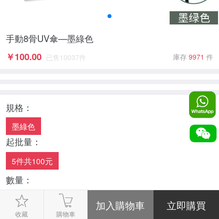
手動8骨UV傘—墨綠色
￥
100.00
庫存
9971
件
已售
10037
件
規格：
墨綠色
起批量：
5件共100元
數量：
-
1
+
收藏
購物車