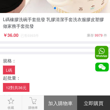
L碼橡膠洗碗手套批發 乳膠清潔手套洗衣服膠皮塑膠
做家務手套批發
￥
36.00
庫存
9979
件
已售
6993
件
規格：
L碼
起批量：
12對共36元
數量：
-
1
+
收藏
購物車