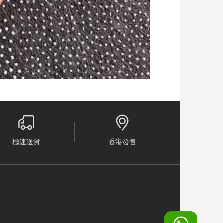


極速送貨
香港發售