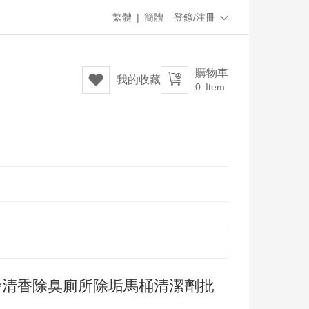
繁體
|
簡體
登錄/注冊

購物車


我的收藏
0
Item
發清香除臭廁所除垢馬桶清潔劑批