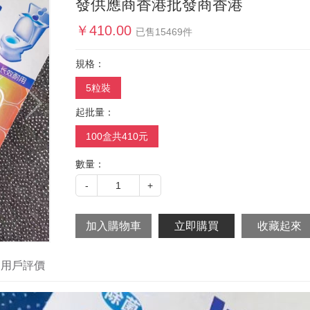
發供應商香港批發商香港
￥
410.00
已售
15469
件
規格：
5粒裝
起批量：
100盒共410元
數量：
-
1
+
用戶評價