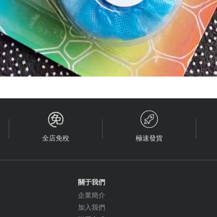


全店免稅
極速發貨
關于我們
企業簡介
加入我們