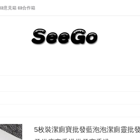
意見箱
合作箱


5枚裝潔廁寶批發藍泡泡潔廁靈批