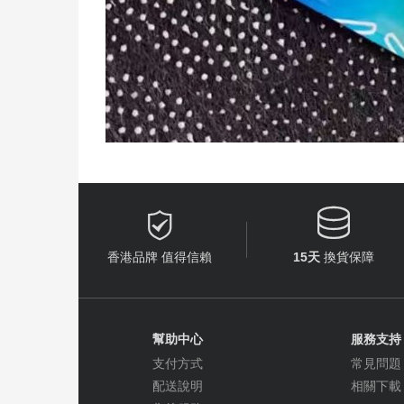


香港品牌 值得信賴
15天
換貨保障
幫助中心
服務支持
支付方式
常見問題
配送說明
相關下載