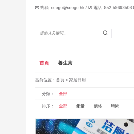
郵箱: seego@seego.hk /
電話: 852-59693508



首頁
養生茶
當前位置：
首頁
> 家居日用
分類：
全部
排序：
全部
銷量
價格
時間