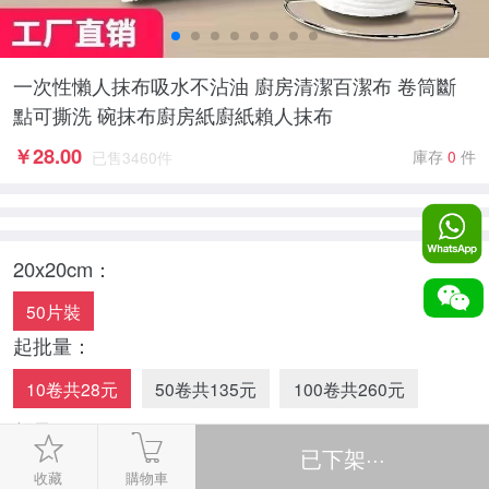
一次性懶人抹布吸水不沾油 廚房清潔百潔布 卷筒斷
點可撕洗 碗抹布廚房紙廚紙賴人抹布
￥
28.00
庫存
0
件
已售
3460
件
20x20cm：
50片裝
起批量：
10卷共28元
50卷共135元
100卷共260元
數量：
-
1
+
收藏
購物車