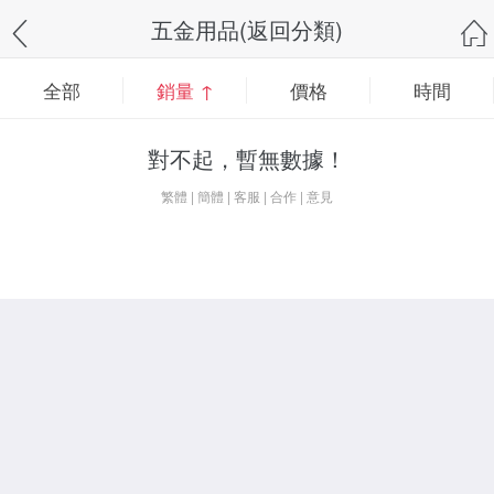
五金用品(返回分類)
全部
銷量 ↑
價格
時間
對不起，暫無數據！
繁體
|
簡體
|
客服
|
合作
|
意見