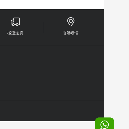


極速送貨
香港發售