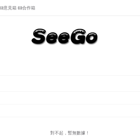
意見箱
合作箱


對不起，暫無數據！