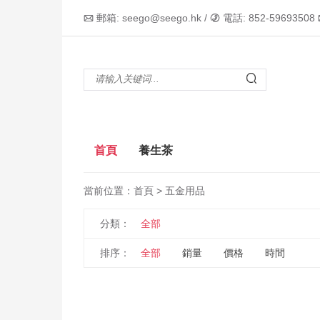
郵箱: seego@seego.hk /
電話: 852-59693508



首頁
養生茶
當前位置：
首頁
> 五金用品
分類：
全部
排序：
全部
銷量
價格
時間