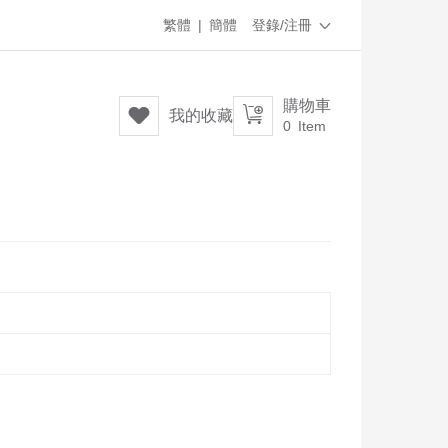
繁體
|
簡體
登錄/注冊

購物車


我的收藏
0
Item