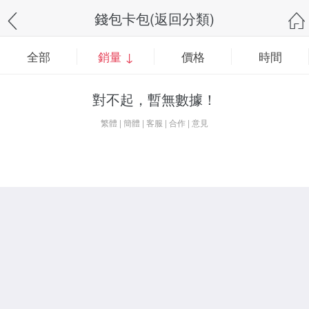
錢包卡包(返回分類)
全部
銷量 ↓
價格
時間
對不起，暫無數據！
繁體
|
簡體
|
客服
|
合作
|
意見