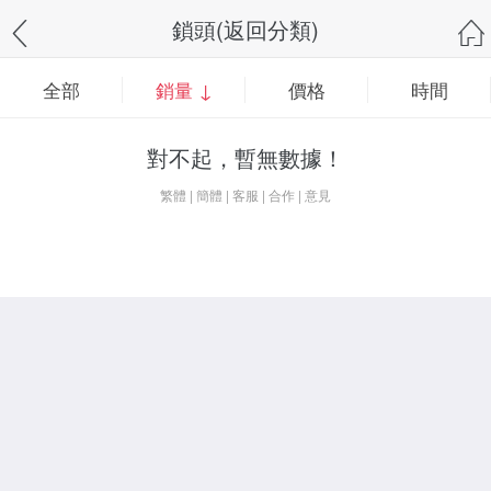
鎖頭(返回分類)
全部
銷量 ↓
價格
時間
對不起，暫無數據！
繁體
|
簡體
|
客服
|
合作
|
意見