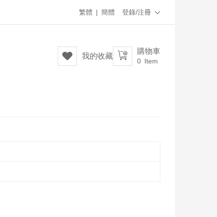
繁體
|
簡體
登錄/注冊

購物車


我的收藏
0
Item