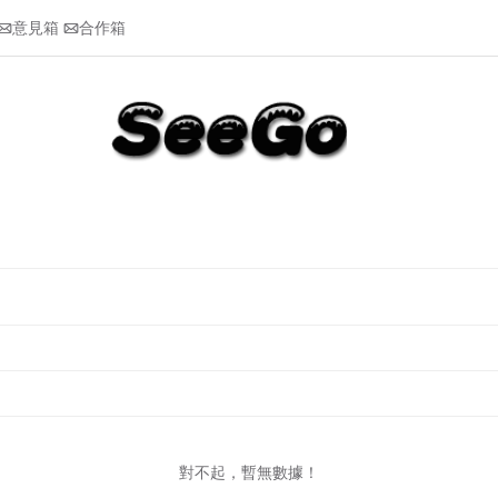
意見箱
合作箱


對不起，暫無數據！