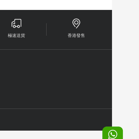


極速送貨
香港發售