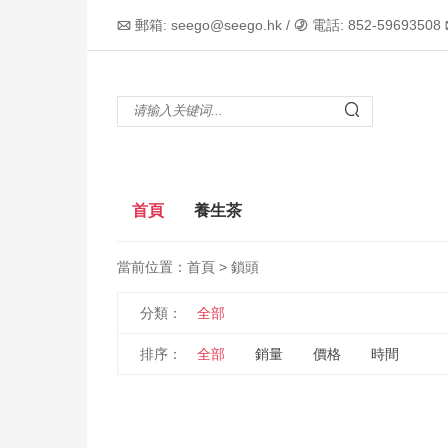
郵箱: seego@seego.hk /
電話: 852-59693508



首頁
養生茶
當前位置：
首頁
> 鎖頭
分類：
全部
排序：
全部
銷量
價格
時間