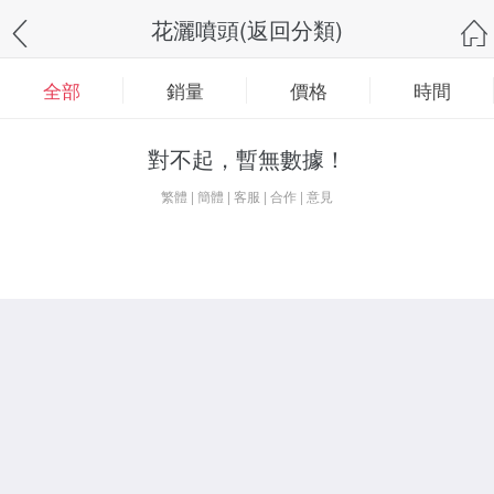
花灑噴頭(返回分類)
全部
銷量
價格
時間
對不起，暫無數據！
繁體
|
簡體
|
客服
|
合作
|
意見