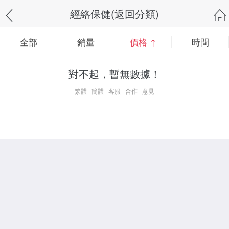
經絡保健(返回分類)
全部
銷量
價格 ↑
時間
對不起，暫無數據！
繁體
|
簡體
|
客服
|
合作
|
意見